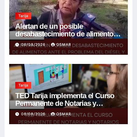
Tarija
Alertan de un posible
desabastecimiento de alimentos
ante el problema del diésel y el
06/08/2026
OSMAR
encarecimiento de insumos
agrícolas
Tarija
TED Tarija implementa el Curso
Permanente de Notarias y
Notarios Electorales 2026
06/08/2026
OSMAR