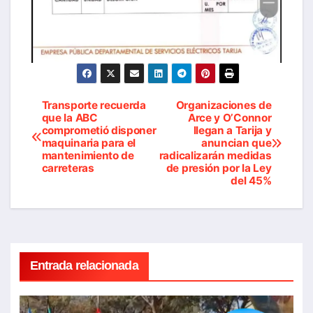
Transporte recuerda
Organizaciones de
Navegación
que la ABC
Arce y O’Connor
comprometió disponer
llegan a Tarija y
de
maquinaria para el
anuncian que
mantenimiento de
radicalizarán medidas
entradas
carreteras
de presión por la Ley
del 45%
Entrada relacionada