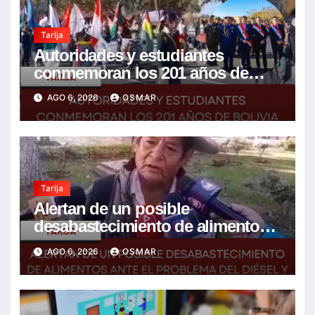
Tarija
Autoridades y estudiantes
conmemoran los 201 años de
Bolivia con la esperanza de un
AGO 6, 2026
OSMAR
mejor futuro
Tarija
Alertan de un posible
desabastecimiento de alimentos
ante el problema del diésel y el
AGO 6, 2026
OSMAR
encarecimiento de insumos
agrícolas