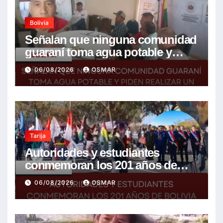
Bolivia
Señalan que ninguna comunidad
guaraní toma agua potable y
piden realizar un Foro para
06/08/2026
OSMAR
resolver la problemática
Tarija
Autoridades y estudiantes
conmemoran los 201 años de
Bolivia con la esperanza de un
06/08/2026
OSMAR
mejor futuro