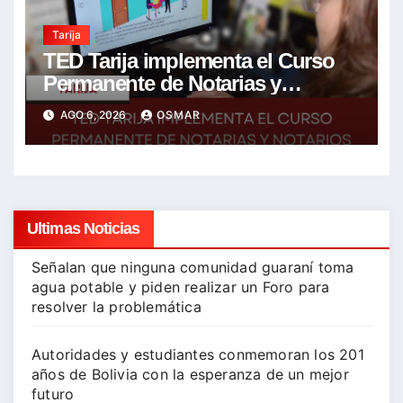
Tarija
TED Tarija implementa el Curso
Permanente de Notarias y
Notarios Electorales 2026
AGO 6, 2026
OSMAR
Ultimas Noticias
Señalan que ninguna comunidad guaraní toma
agua potable y piden realizar un Foro para
resolver la problemática
Autoridades y estudiantes conmemoran los 201
años de Bolivia con la esperanza de un mejor
futuro