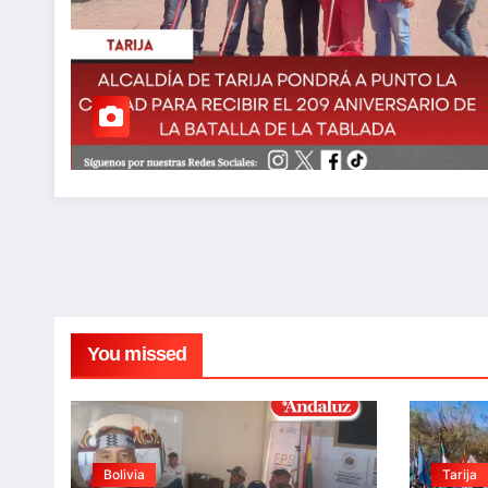
You missed
Bolivia
Tarija