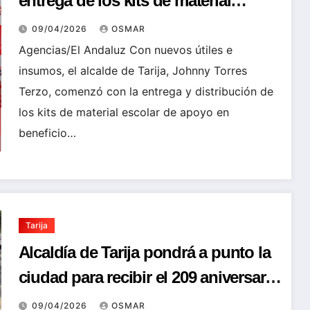
entrega de los kits de material
escolar de apoyo
09/04/2026
OSMAR
Agencias/El Andaluz Con nuevos útiles e
insumos, el alcalde de Tarija, Johnny Torres
Terzo, comenzó con la entrega y distribución de
los kits de material escolar de apoyo en
beneficio…
Tarija
Alcaldía de Tarija pondrá a punto la
ciudad para recibir el 209 aniversario
de la batalla de La Tablada
09/04/2026
OSMAR