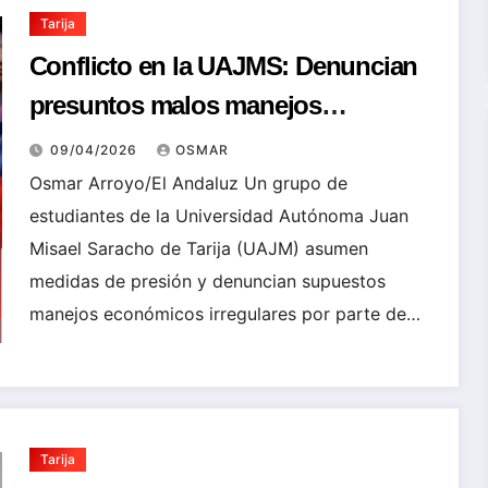
Tarija
Conflicto en la UAJMS: Denuncian
presuntos malos manejos
económicos en la FUL y exigen una
09/04/2026
OSMAR
auditoría
Osmar Arroyo/El Andaluz Un grupo de
estudiantes de la Universidad Autónoma Juan
Misael Saracho de Tarija (UAJM) asumen
medidas de presión y denuncian supuestos
manejos económicos irregulares por parte de…
Tarija