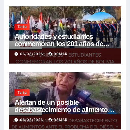
Tarija
Autoridades y estudiantes
conmemoran los 201 años de
Bolivia con la esperanza de un
06/08/2026
OSMAR
mejor futuro
Tarija
Alertan de un posible
desabastecimiento de alimentos
ante el problema del diésel y el
06/08/2026
OSMAR
encarecimiento de insumos