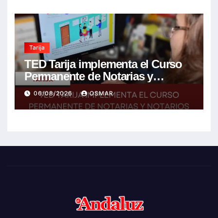
agrícolas
Tarija
TED Tarija implementa el Curso
Permanente de Notarias y
Notarios Electorales 2026
06/08/2026
OSMAR