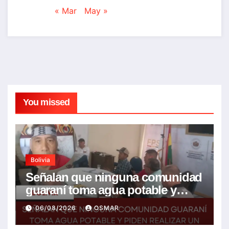
« Mar
May »
You missed
Bolivia
Señalan que ninguna comunidad
guaraní toma agua potable y
piden realizar un Foro para
06/08/2026
OSMAR
resolver la problemática