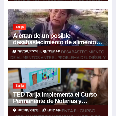
Tarija
Alertan de un posible
desabastecimiento de alimentos
ante el problema del diésel y el
06/08/2026
OSMAR
encarecimiento de insumos
agrícolas
Tarija
TED Tarija implementa el Curso
Permanente de Notarias y
Notarios Electorales 2026
06/08/2026
OSMAR