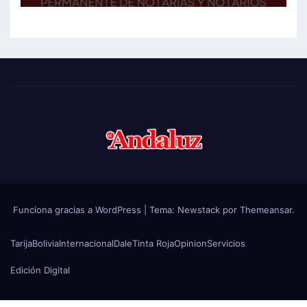
Funciona gracias a WordPress
|
Tema:
Newstack
por
Themeansar
.
Tarija
Bolivia
Internacional
Dale
Tinta Roja
Opinion
Servicios
Edición Digital