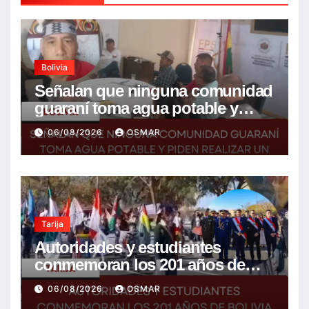
Bolivia
Señalan que ninguna comunidad
guaraní toma agua potable y
piden realizar un Foro para
06/08/2026
OSMAR
resolver la problemática
Tarija
Autoridades y estudiantes
conmemoran los 201 años de
Bolivia con la esperanza de un
06/08/2026
OSMAR
mejor futuro