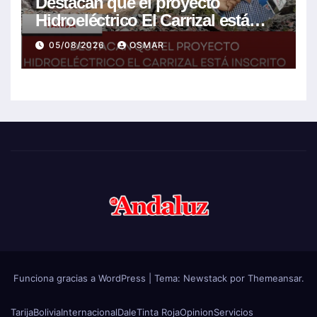
Destacan que el proyecto
Hidroeléctrico El Carrizal está
inscrito en el Plan de Desarrollo
05/08/2026
OSMAR
del gobierno
Funciona gracias a WordPress
|
Tema:
Newstack
por
Themeansar
.
Tarija
Bolivia
Internacional
Dale
Tinta Roja
Opinion
Servicios