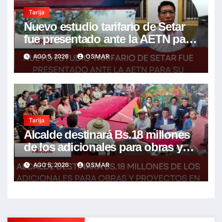
Tarija
Nuevo estudio tarifario de Setar
fue presentado ante la AETN para
su revisión técnica
AGO 5, 2026
OSMAR
Tarija
Alcalde destinará Bs.18 millones
de los adicionales para obras y
proyectos en la ciudad y el campo
AGO 5, 2026
OSMAR