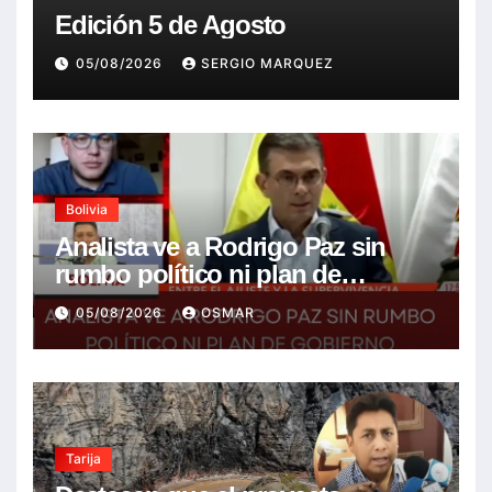
Edición 5 de Agosto
05/08/2026
SERGIO MARQUEZ
Bolivia
Analista ve a Rodrigo Paz sin
rumbo político ni plan de
gobierno
05/08/2026
OSMAR
Tarija