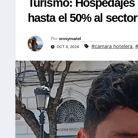
Turismo: Hospedajes 
hasta el 50% al sector
Por
srosymariel
#camara hotelera
,
#
OCT 4, 2024