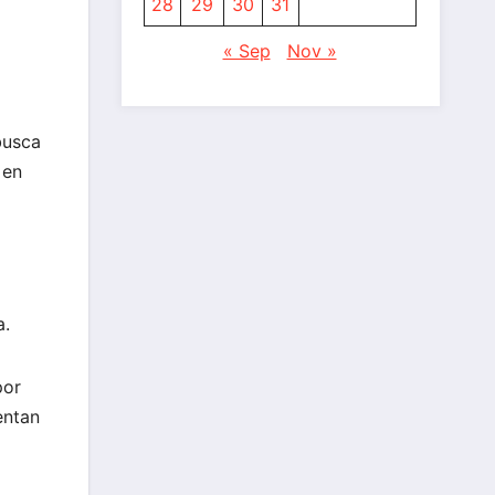
28
29
30
31
« Sep
Nov »
busca
 en
a.
por
entan