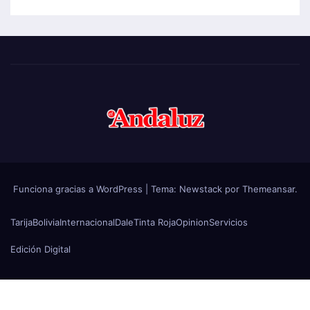
Funciona gracias a WordPress
|
Tema:
Newstack
por
Themeansar
.
Tarija
Bolivia
Internacional
Dale
Tinta Roja
Opinion
Servicios
Edición Digital