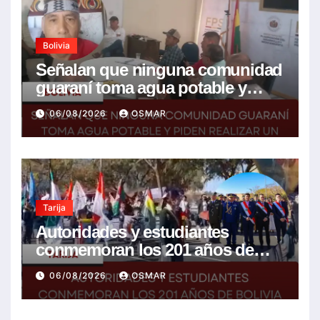
Bolivia
Señalan que ninguna comunidad
guaraní toma agua potable y
piden realizar un Foro para
06/08/2026
OSMAR
resolver la problemática
Tarija
Autoridades y estudiantes
conmemoran los 201 años de
Bolivia con la esperanza de un
06/08/2026
OSMAR
mejor futuro