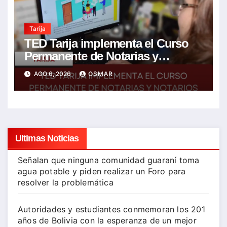
Tarija
TED Tarija implementa el Curso
Permanente de Notarias y
Notarios Electorales 2026
AGO 6, 2026
OSMAR
Ultimas Noticias
Señalan que ninguna comunidad guaraní toma
agua potable y piden realizar un Foro para
resolver la problemática
Autoridades y estudiantes conmemoran los 201
años de Bolivia con la esperanza de un mejor