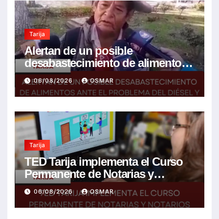
Tarija
Alertan de un posible
desabastecimiento de alimentos
ante el problema del diésel y el
06/08/2026
OSMAR
encarecimiento de insumos
agrícolas
Tarija
TED Tarija implementa el Curso
Permanente de Notarias y
Notarios Electorales 2026
06/08/2026
OSMAR