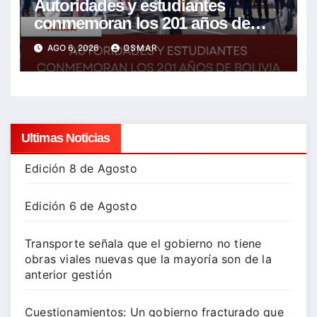
Autoridades y estudiantes
conmemoran los 201 años de
Bolivia con la esperanza de un
AGO 6, 2026
OSMAR
mejor futuro
Ultimas Noticias
Edición 8 de Agosto
Edición 6 de Agosto
Transporte señala que el gobierno no tiene
obras viales nuevas que la mayoría son de la
anterior gestión
Cuestionamientos: Un gobierno fracturado que