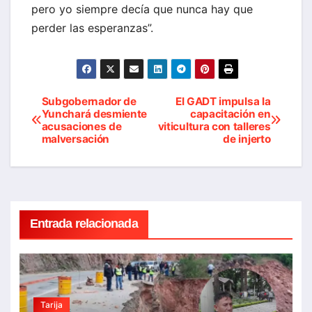
pero yo siempre decía que nunca hay que
perder las esperanzas”.
Subgobernador de
El GADT impulsa la
Navegación
Yunchará desmiente
capacitación en
acusaciones de
viticultura con talleres
de
malversación
de injerto
entradas
Entrada relacionada
Tarija