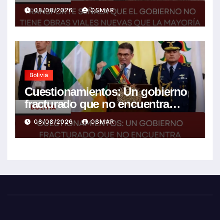
nuevas que la mayoría son de la
08/08/2026
OSMAR
anterior gestión
Bolivia
Cuestionamientos: Un gobierno
fracturado que no encuentra
soluciones a la crisis
08/08/2026
OSMAR