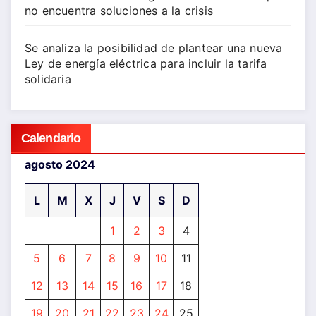
no encuentra soluciones a la crisis
Se analiza la posibilidad de plantear una nueva
Ley de energía eléctrica para incluir la tarifa
solidaria
Calendario
agosto 2024
L
M
X
J
V
S
D
1
2
3
4
5
6
7
8
9
10
11
12
13
14
15
16
17
18
19
20
21
22
23
24
25