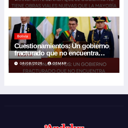
anterior gestión
Bolivia
Cuestionamientos: Un gobierno
fracturado que no encuentra
soluciones a la crisis
08/08/2026
OSMAR