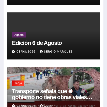
Agosto
Edición 6 de Agosto
08/08/2026
SERGIO MARQUEZ
Tarija
Transporte señala que el
gobierno no tiene obras viales
nuevas que la mayoría son de la
08/08/2026
OSMAR