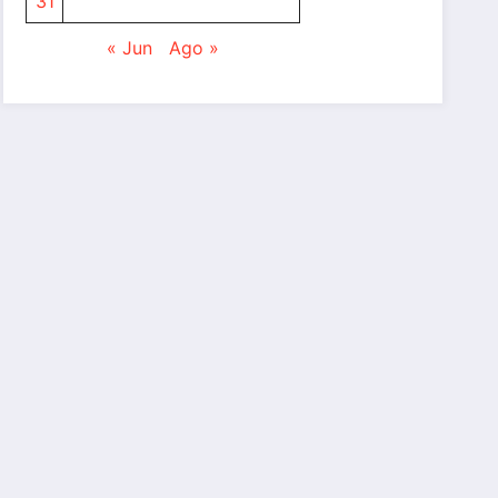
31
« Jun
Ago »