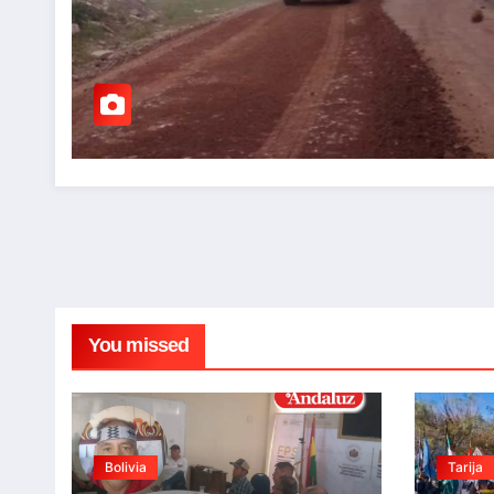
You missed
Bolivia
Tarija