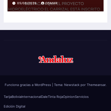
inscrito en el Plan de Desarrollo
05/08/2026
OSMAR
del gobierno
Funciona gracias a WordPress
|
Tema:
Newstack
por
Themeansar
.
Tarija
Bolivia
Internacional
Dale
Tinta Roja
Opinion
Servicios
Edición Digital