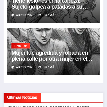
Tiene lesiones en la cabeza:
Sujeto golpea a patadas a su
concubina en frente de su hija de
ABR 19, 2026
GUZMÁN
7 años, la acusó de infidelidad
Tinta Roja
Mujer fue agredida y robada en
plena calle por otra mujer en el
Barrio Narciso Campero
ABR 18, 2026
GUZMÁN
Ultimas Noticias