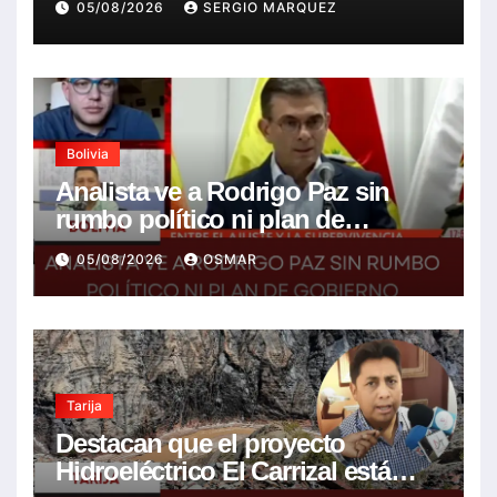
05/08/2026
SERGIO MARQUEZ
Bolivia
Analista ve a Rodrigo Paz sin
rumbo político ni plan de
gobierno
05/08/2026
OSMAR
Tarija
Destacan que el proyecto
Hidroeléctrico El Carrizal está