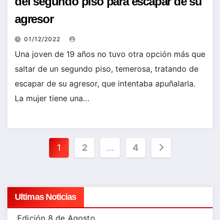
del segundo piso para escapar de su
agresor
01/12/2022
Una joven de 19 años no tuvo otra opción más que
saltar de un segundo piso, temerosa, tratando de
escapar de su agresor, que intentaba apuñalarla.
La mujer tiene una…
Paginación
1
2
…
4
de
entradas
Ultimas Noticias
Edición 8 de Agosto