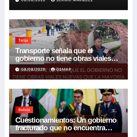
Tarija
Transporte señala que el
gobierno no tiene obras viales
nuevas que la mayoría son de la
08/08/2026
OSMAR
anterior gestión
Bolivia
Cuestionamientos: Un gobierno
fracturado que no encuentra
soluciones a la crisis