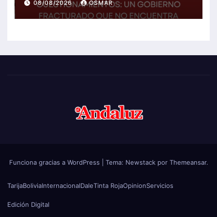
08/08/2026
OSMAR
Funciona gracias a WordPress
|
Tema:
Newstack
por
Themeansar
.
Tarija
Bolivia
Internacional
Dale
Tinta Roja
Opinion
Servicios
Edición Digital