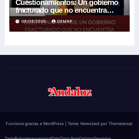
Cuestionamientos: Un gobierno
fracturado que no encuentra
soluciones a la crisis
08/08/2026
OSMAR
Funciona gracias a WordPress
|
Tema:
Newstack
por
Themeansar
.
Tarija
Bolivia
Internacional
Dale
Tinta Roja
Opinion
Servicios