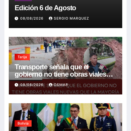
Edición 6 de Agosto
08/08/2026
SERGIO MARQUEZ
Tarija
Transporte señala que el
gobierno no tiene obras viales
nuevas que la mayoría son de la
08/08/2026
OSMAR
anterior gestión
Bolivia