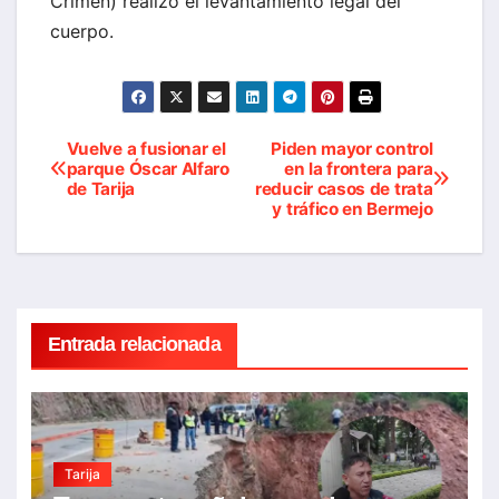
Crimen) realizó el levantamiento legal del
cuerpo.
Vuelve a fusionar el
Piden mayor control
Navegación
parque Óscar Alfaro
en la frontera para
de Tarija
reducir casos de trata
de
y tráfico en Bermejo
entradas
Entrada relacionada
Tarija