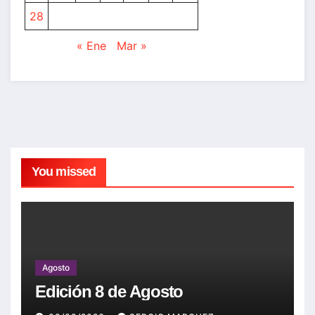
28
« Ene
Mar »
You missed
Agosto
Edición 8 de Agosto