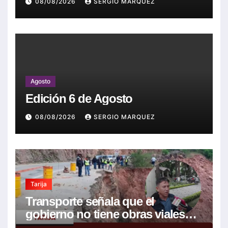
08/08/2026
SERGIO MARQUEZ
Agosto
Edición 6 de Agosto
08/08/2026
SERGIO MARQUEZ
Tarija
Transporte señala que el
gobierno no tiene obras viales
nuevas que la mayoría son de la