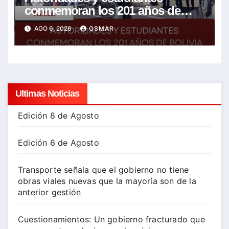
conmemoran los 201 años de
Bolivia con la esperanza de un
AGO 6, 2026
OSMAR
mejor futuro
Ultimas Noticias
Edición 8 de Agosto
Edición 6 de Agosto
Transporte señala que el gobierno no tiene
obras viales nuevas que la mayoría son de la
anterior gestión
Cuestionamientos: Un gobierno fracturado que