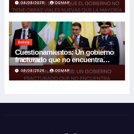
08/08/2026
OSMAR
anterior gestión
Bolivia
Cuestionamientos: Un gobierno
fracturado que no encuentra
soluciones a la crisis
08/08/2026
OSMAR