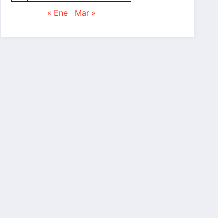
« Ene
Mar »