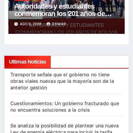
Autoridades y estudiantes
conmemoran los 201 años de
Bolivia con la esperanza de un
AGO 6, 2026
OSMAR
mejor futuro
Ultimas Noticias
Transporte señala que el gobierno no tiene
obras viales nuevas que la mayoría son de la
anterior gestión
Cuestionamientos: Un gobierno fracturado que
no encuentra soluciones a la crisis
Se analiza la posibilidad de plantear una nueva
Ley de energía eléctrica para incluir la tarifa