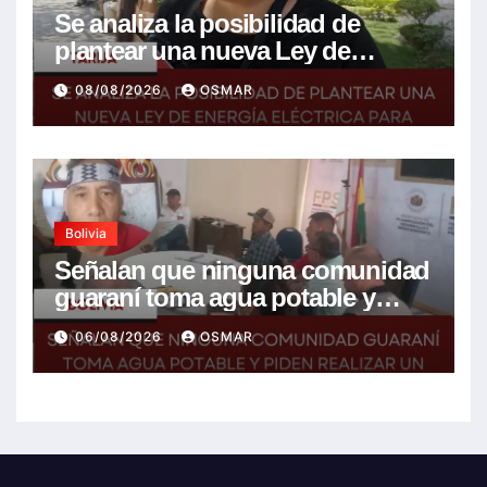
Se analiza la posibilidad de
plantear una nueva Ley de
energía eléctrica para incluir la
08/08/2026
OSMAR
tarifa solidaria
Bolivia
Señalan que ninguna comunidad
guaraní toma agua potable y
piden realizar un Foro para
06/08/2026
OSMAR
resolver la problemática