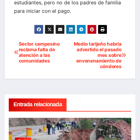
estudiantes, pero no de los padres de familia
para iniciar con el pago.
Sector campesino
Medio tarijeño habría
Navegación
reclama falta de
advertido el pasado
atención a las
mes sobre
de
comunidades
envenenamiento de
cóndores
entradas
Entrada relacionada