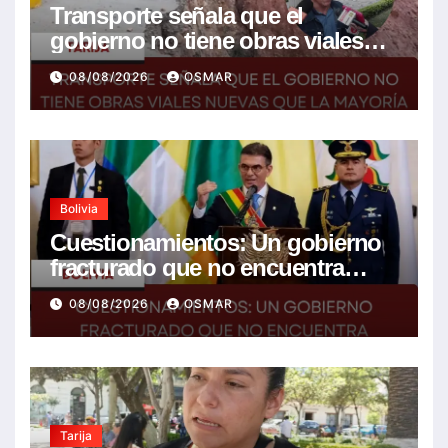
Transporte señala que el
gobierno no tiene obras viales
nuevas que la mayoría son de la
08/08/2026
OSMAR
anterior gestión
Bolivia
Cuestionamientos: Un gobierno
fracturado que no encuentra
soluciones a la crisis
08/08/2026
OSMAR
Tarija