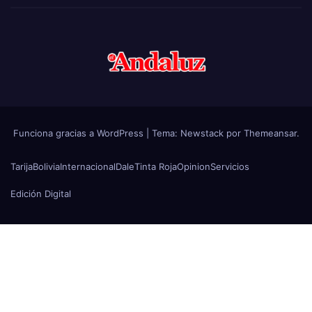
Funciona gracias a WordPress
|
Tema:
Newstack
por
Themeansar
.
Tarija
Bolivia
Internacional
Dale
Tinta Roja
Opinion
Servicios
Edición Digital