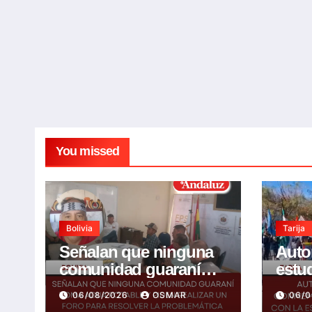
You missed
Bolivia
Tarija
Señalan que ninguna
Auto
comunidad guaraní
estu
toma agua potable y
conm
06/08/2026
OSMAR
06/
piden realizar un Foro
años 