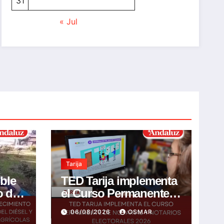
31
« Jul
Tarija
ible
TED Tarija implementa
o de
el Curso Permanente
de Notarias y Notarios
06/08/2026
OSMAR
l y
Electorales 2026