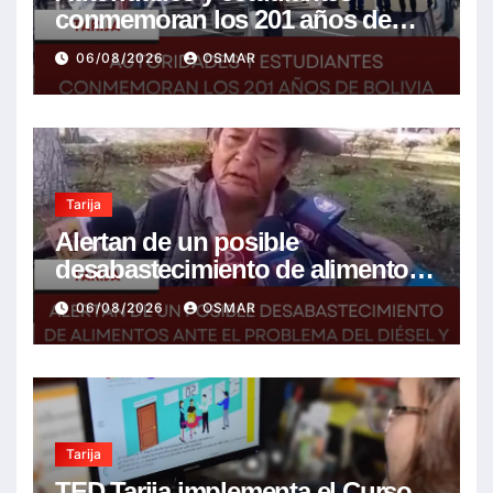
conmemoran los 201 años de
Bolivia con la esperanza de un
06/08/2026
OSMAR
mejor futuro
Tarija
Alertan de un posible
desabastecimiento de alimentos
ante el problema del diésel y el
06/08/2026
OSMAR
encarecimiento de insumos
agrícolas
Tarija
TED Tarija implementa el Curso