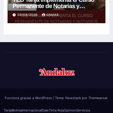
Permanente de Notarias y
Notarios Electorales 2026
06/08/2026
OSMAR
Funciona gracias a WordPress
|
Tema:
Newstack
por
Themeansar
.
Tarija
Bolivia
Internacional
Dale
Tinta Roja
Opinion
Servicios