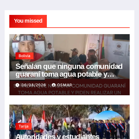
You missed
Bolivia
Señalan que ninguna comunidad
guaraní toma agua potable y
piden realizar un Foro para
06/08/2026
OSMAR
resolver la problemática
Tarija
Autoridades y estudiantes