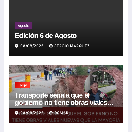
Agosto
Edición 6 de Agosto
08/08/2026
SERGIO MARQUEZ
Tarija
Transporte señala que el
gobierno no tiene obras viales
nuevas que la mayoría son de la
08/08/2026
OSMAR
anterior gestión