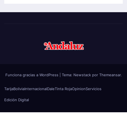
Funciona gracias a WordPress
|
Tema:
Newstack
por
Themeansar
.
Tarija
Bolivia
Internacional
Dale
Tinta Roja
Opinion
Servicios
Edición Digital