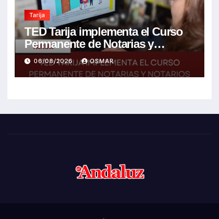
Tarija
TED Tarija implementa el Curso
Permanente de Notarias y
Notarios Electorales 2026
06/08/2026
OSMAR