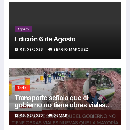
Agosto
Edición 6 de Agosto
08/08/2026
SERGIO MARQUEZ
Tarija
Transporte señala que el
gobierno no tiene obras viales
nuevas que la mayoría son de la
08/08/2026
OSMAR
anterior gestión