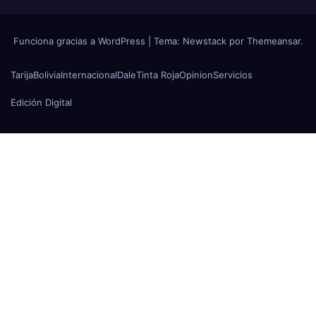
Funciona gracias a WordPress
|
Tema:
Newstack
por
Themeansar
.
Tarija
Bolivia
Internacional
Dale
Tinta Roja
Opinion
Servicios
Edición Digital