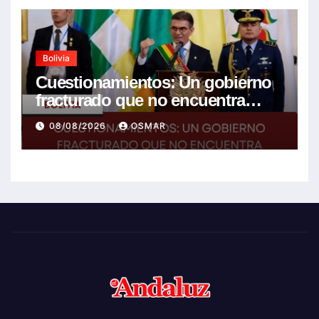
Bolivia
Cuestionamientos: Un gobierno
fracturado que no encuentra
soluciones a la crisis
08/08/2026
OSMAR