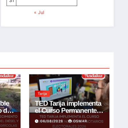
31
« Jul
Tarija
ible
TED Tarija implementa
o de
el Curso Permanente
de Notarias y Notarios
06/08/2026
OSMAR
l y
Electorales 2026