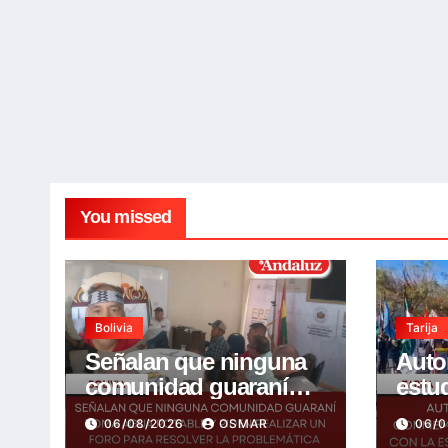
You missed
Bolivia
Tarija
Señalan que ninguna
Auto
comunidad guaraní
estu
toma agua potable y
conm
06/08/2026
OSMAR
06/
piden realizar un Foro
años 