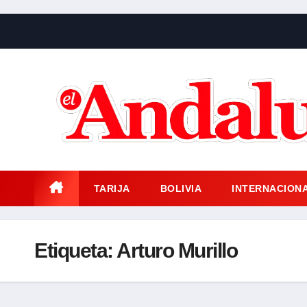
Saltar
al
contenido
TARIJA
BOLIVIA
INTERNACION
Etiqueta:
Arturo Murillo