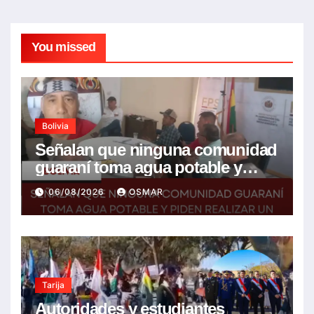
You missed
Bolivia
Señalan que ninguna comunidad
guaraní toma agua potable y
piden realizar un Foro para
06/08/2026
OSMAR
resolver la problemática
Tarija
Autoridades y estudiantes