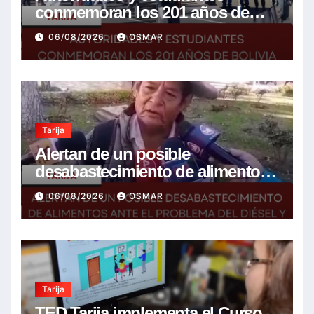
conmemoran los 201 años de
Bolivia con la esperanza de un
06/08/2026
OSMAR
mejor futuro
Tarija
Alertan de un posible
desabastecimiento de alimentos
ante el problema del diésel y el
06/08/2026
OSMAR
encarecimiento de insumos
agrícolas
Tarija
TED Tarija implementa el Curso