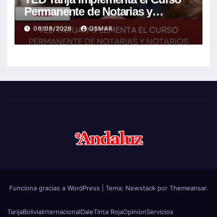
Permanente de Notarias y
Notarios Electorales 2026
06/08/2026
OSMAR
Funciona gracias a WordPress
|
Tema:
Newstack
por
Themeansar
.
Tarija
Bolivia
Internacional
Dale
Tinta Roja
Opinion
Servicios