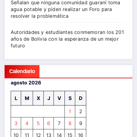
Señalan que ninguna comunidad guaraní toma
agua potable y piden realizar un Foro para
resolver la problemática
Autoridades y estudiantes conmemoran los 201
años de Bolivia con la esperanza de un mejor
futuro
Calendario
agosto 2026
L
M
X
J
V
S
D
1
2
3
4
5
6
7
8
9
10
11
12
13
14
15
16