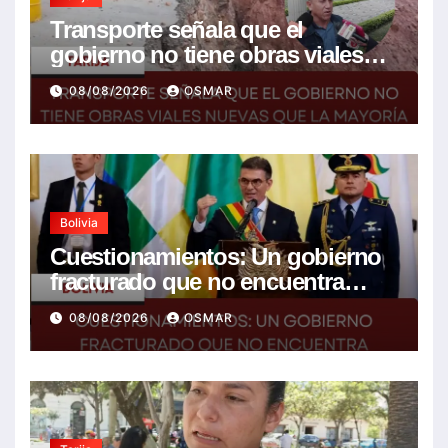
Transporte señala que el
gobierno no tiene obras viales
nuevas que la mayoría son de la
08/08/2026
OSMAR
anterior gestión
Bolivia
Cuestionamientos: Un gobierno
fracturado que no encuentra
soluciones a la crisis
08/08/2026
OSMAR