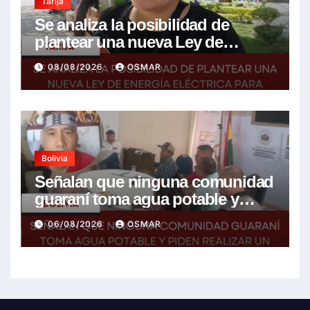
Tarija
Se analiza la posibilidad de
plantear una nueva Ley de
energía eléctrica para incluir la
08/08/2026
OSMAR
tarifa solidaria
Bolivia
Señalan que ninguna comunidad
guaraní toma agua potable y
piden realizar un Foro para
06/08/2026
OSMAR
resolver la problemática