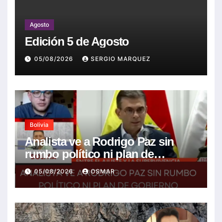
Agosto
Edición 5 de Agosto
05/08/2026
SERGIO MARQUEZ
Bolivia
Analista ve a Rodrigo Paz sin
rumbo político ni plan de
gobierno
05/08/2026
OSMAR