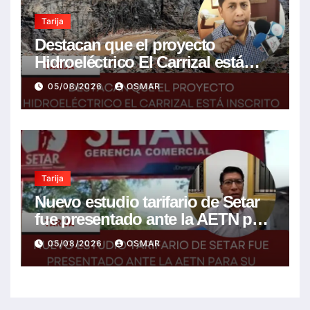
Tarija
Destacan que el proyecto
Hidroeléctrico El Carrizal está
inscrito en el Plan de Desarrollo
05/08/2026
OSMAR
del gobierno
Tarija
Nuevo estudio tarifario de Setar
fue presentado ante la AETN para
su revisión técnica
05/08/2026
OSMAR