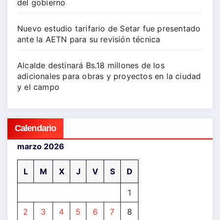
del gobierno
Nuevo estudio tarifario de Setar fue presentado
ante la AETN para su revisión técnica
Alcalde destinará Bs.18 millones de los
adicionales para obras y proyectos en la ciudad
y el campo
Calendario
marzo 2026
L
M
X
J
V
S
D
1
2
3
4
5
6
7
8