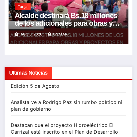
Tarija
Alcalde destinará Bs.18 millones
de los adicionales para obras y
proyectos en la ciudad y el campo
AGO 5, 2026
OSMAR
Ultimas Noticias
Edición 5 de Agosto
Analista ve a Rodrigo Paz sin rumbo político ni
plan de gobierno
Destacan que el proyecto Hidroeléctrico El
Carrizal está inscrito en el Plan de Desarrollo