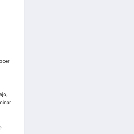
nocer
ejo,
minar
e