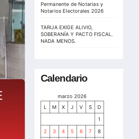
Permanente de Notarias y
Notarios Electorales 2026
TARIJA EXIGE ALIVIO,
SOBERANÍA Y PACTO FISCAL.
NADA MENOS.
Calendario
marzo 2026
L
M
X
J
V
S
D
1
2
3
4
5
6
7
8