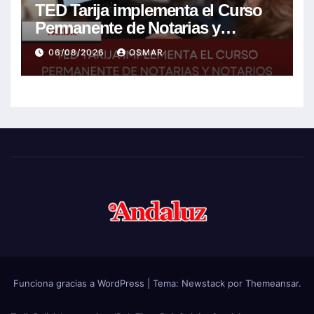
TED Tarija implementa el Curso
Permanente de Notarias y
Notarios Electorales 2026
06/08/2026
OSMAR
Funciona gracias a WordPress
|
Tema:
Newstack
por
Themeansar
.