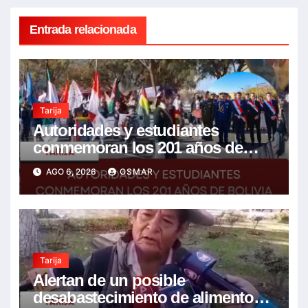
Entrada relacionada
Tarija
Autoridades y estudiantes
conmemoran los 201 años de
Bolivia con la esperanza de un
AGO 6, 2026
OSMAR
mejor futuro
Tarija
Alertan de un posible
desabastecimiento de alimentos