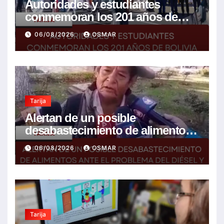
Autoridades y estudiantes
conmemoran los 201 años de
Bolivia con la esperanza de un
06/08/2026
OSMAR
mejor futuro
Tarija
Alertan de un posible
desabastecimiento de alimentos
ante el problema del diésel y el
06/08/2026
OSMAR
encarecimiento de insumos
agrícolas
Tarija