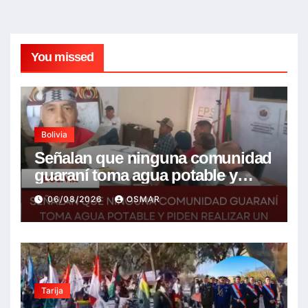
You missed
Bolivia
Señalan que ninguna comunidad
guaraní toma agua potable y
piden realizar un Foro para
06/08/2026
OSMAR
resolver la problemática
Tarija