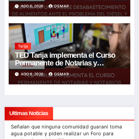
ante el problema del diésel y el
AGO 6, 2026
OSMAR
encarecimiento de insumos
agrícolas
Tarija
TED Tarija implementa el Curso
Permanente de Notarias y
Notarios Electorales 2026
AGO 6, 2026
OSMAR
Ultimas Noticias
Señalan que ninguna comunidad guaraní toma
agua potable y piden realizar un Foro para