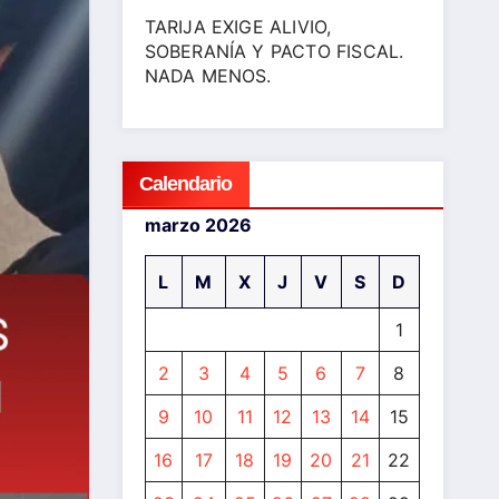
TARIJA EXIGE ALIVIO,
SOBERANÍA Y PACTO FISCAL.
NADA MENOS.
Calendario
marzo 2026
L
M
X
J
V
S
D
1
2
3
4
5
6
7
8
9
10
11
12
13
14
15
16
17
18
19
20
21
22