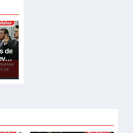
s de
eve
go