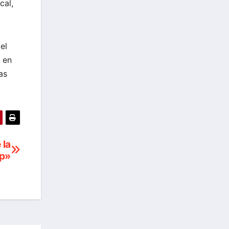
cal,
el
 en
as
 la
mp»