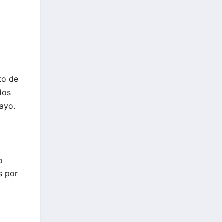
to de
dos
ayo.
o
s por