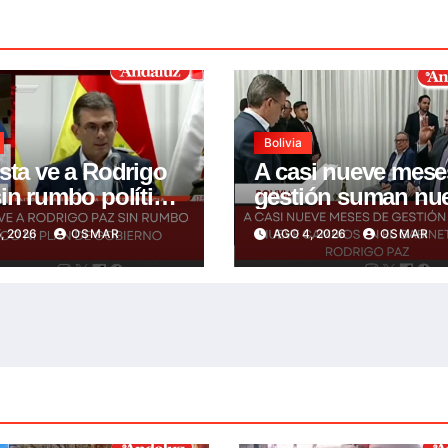
Bolivia
sta ve a Rodrigo
A casi nueve mese
in rumbo político
gestión suman nu
an de gobierno
cambios en el
, 2026
OSMAR
AGO 4, 2026
OSMAR
gabinete de Rodri
Paz