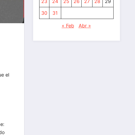
23
24
25
26
27
28
29
30
31
« Feb
Abr »
ue el
e:
ndo