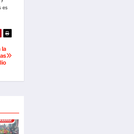
s es
 la
das
lio