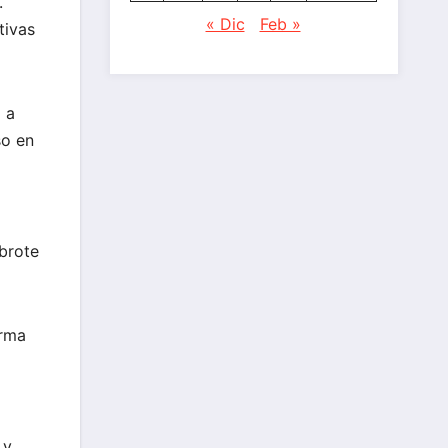
.
« Dic
Feb »
tivas
 a
so en
brote
orma
 y