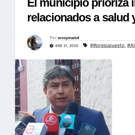
El municipio prioriza
relacionados a salud 
Por
srosymariel
##presupuesto
,
#Al
ENE 31, 2025