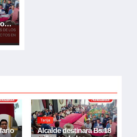
los
bras
Tarija
fario
Alcalde destinará Bs.18