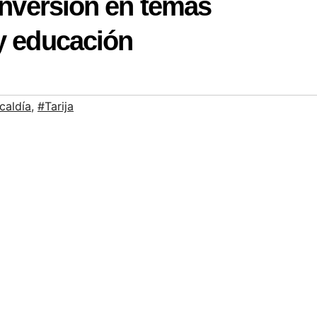
 inversión en temas
y educación
caldía
,
#Tarija