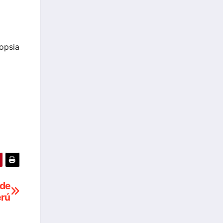
topsia
 de
erú