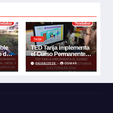
Tarija
ible
TED Tarija implementa
o de
el Curso Permanente
de Notarias y Notarios
06/08/2026
OSMAR
l y
Electorales 2026
 de
s