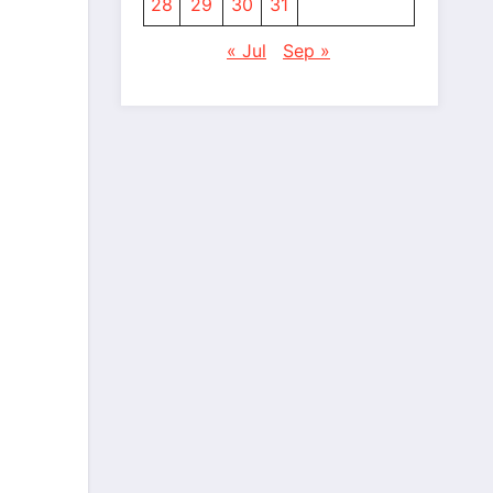
28
29
30
31
« Jul
Sep »