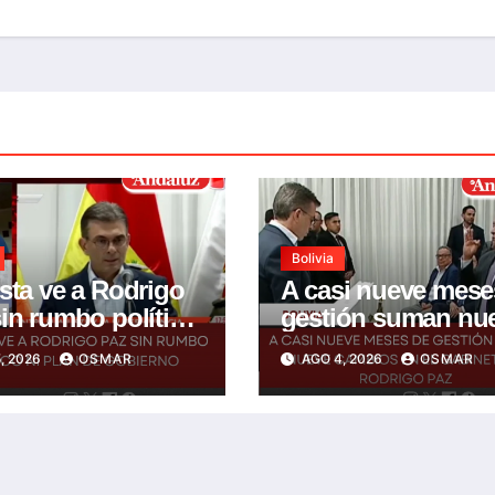
Bolivia
sta ve a Rodrigo
A casi nueve mese
in rumbo político
gestión suman nu
an de gobierno
cambios en el
, 2026
OSMAR
AGO 4, 2026
OSMAR
gabinete de Rodri
Paz