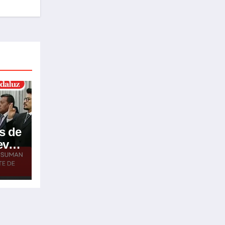
s de
eve
go