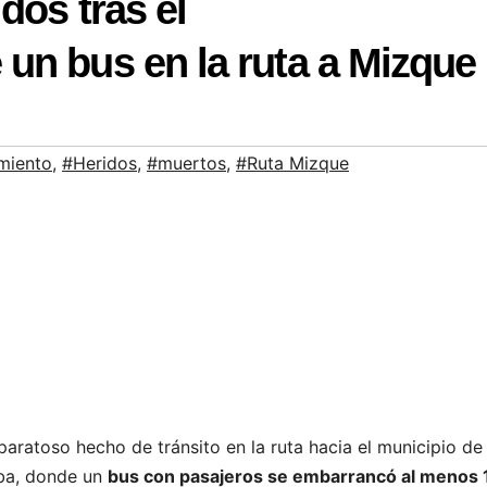
dos tras el
un bus en la ruta a Mizque
miento
,
#Heridos
,
#muertos
,
#Ruta Mizque
aratoso hecho de tránsito en la ruta hacia el municipio de
mba, donde un
bus con pasajeros se embarrancó al menos 