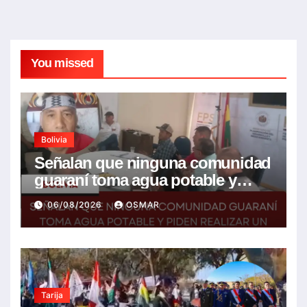
You missed
Bolivia
Señalan que ninguna comunidad
guaraní toma agua potable y
piden realizar un Foro para
06/08/2026
OSMAR
resolver la problemática
Tarija