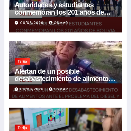
Autoridades y estudiantes
conmemoran los 201 años de
Bolivia con la esperanza de un
06/08/2026
OSMAR
mejor futuro
Tarija
Alertan de un posible
desabastecimiento de alimentos
ante el problema del diésel y el
06/08/2026
OSMAR
encarecimiento de insumos
agrícolas
Tarija