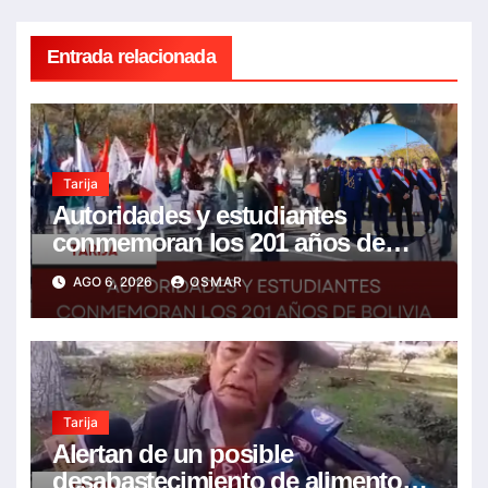
Entrada relacionada
Tarija
Autoridades y estudiantes
conmemoran los 201 años de
Bolivia con la esperanza de un
AGO 6, 2026
OSMAR
mejor futuro
Tarija
Alertan de un posible
desabastecimiento de alimentos