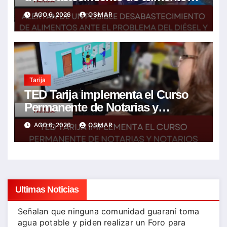
ante el problema del diésel y el
AGO 6, 2026
OSMAR
encarecimiento de insumos
agrícolas
Tarija
TED Tarija implementa el Curso
Permanente de Notarias y
Notarios Electorales 2026
AGO 6, 2026
OSMAR
Ultimas Noticias
Señalan que ninguna comunidad guaraní toma
agua potable y piden realizar un Foro para