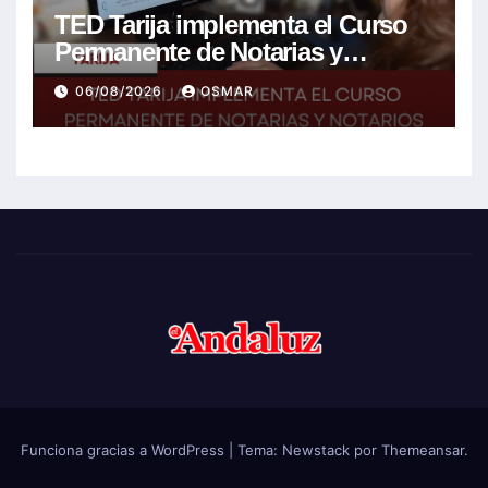
TED Tarija implementa el Curso
Permanente de Notarias y
Notarios Electorales 2026
06/08/2026
OSMAR
Funciona gracias a WordPress
|
Tema:
Newstack
por
Themeansar
.