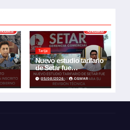
Tarija
Nuevo estudio tarifario
de Setar fue
presentado ante la
05/08/2026
OSMAR
ito en
AETN para su revisión
llo
técnica