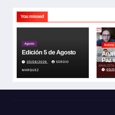
You missed
Agosto
Bolivia
Edición 5 de Agosto
Anal
Paz 
05/08/2026
SERGIO
ni p
05/
MARQUEZ